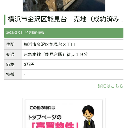
横浜市金沢区能見台 売地（成約済み）
2023/03/25｜
特選物件情報
住所
横浜市金沢区能見台３丁目
交通
京急本線「能見台駅」徒歩１９分
価格
0万円
特徴
-
詳細はこちら