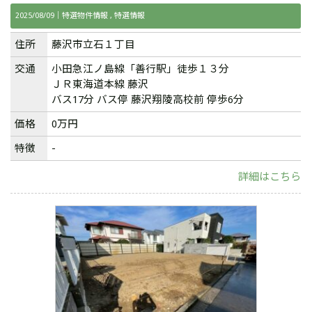
2025/08/09｜
特選物件情報
特選情報
住所
藤沢市立石１丁目
交通
小田急江ノ島線「善行駅」徒歩１３分
ＪＲ東海道本線 藤沢
バス17分 バス停 藤沢翔陵⾼校前 停歩6分
価格
0万円
特徴
-
詳細はこちら