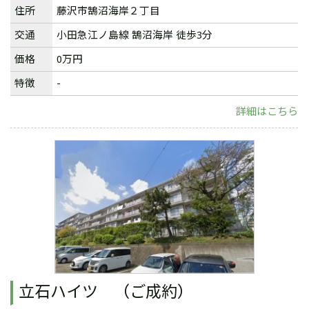
住所
藤沢市鵠沼海岸２丁目
交通
小田急江ノ島線
鵠沼海岸
徒歩3分
価格
0万円
特徴
-
詳細はこちら
立石ハイツ （ご成約）