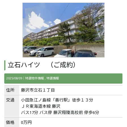
立石ハイツ （ご成約）
2025/08/09｜
特選物件情報
特選情報
住所
藤沢市立石１丁目
交通
小田急江ノ島線「善行駅」徒歩１３分
ＪＲ東海道本線 藤沢
バス17分 バス停 藤沢翔陵⾼校前 停歩6分
価格
0万円