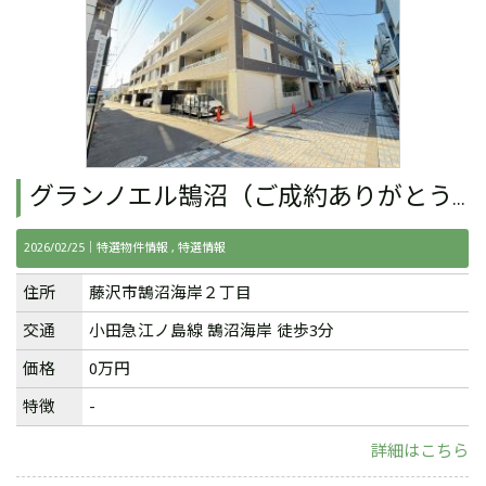
グランノエル鵠沼（ご成約ありがとうございました。）
2026/02/25｜
特選物件情報
特選情報
住所
藤沢市鵠沼海岸２丁目
交通
小田急江ノ島線
鵠沼海岸
徒歩3分
価格
0万円
特徴
-
詳細はこちら