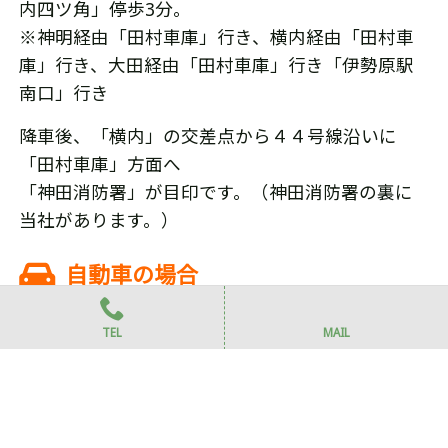
内四ツ角」停歩3分。
※神明経由「田村車庫」行き、横内経由「田村車
庫」行き、大田経由「田村車庫」行き「伊勢原駅
南口」行き
降車後、「横内」の交差点から４４号線沿いに
「田村車庫」方面へ
「神田消防署」が目印です。（神田消防署の裏に
当社があります。）
自動車の場合
東名高速道路「厚木」インターチェンジから約15
TEL
MAIL
分。
※１２９号線を平塚方面へ→「田村十字路」右折
→神田消防署を右折。