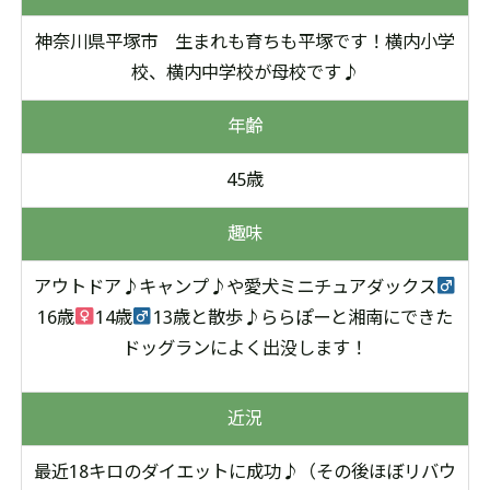
神奈川県平塚市
生まれも育ちも平塚です！横内小学
校、
横内中学校が母校です♪
年齢
45歳
趣味
アウトドア♪キャンプ♪や愛犬ミニチュアダックス
16歳
14歳
13歳と散歩♪
ららぽーと湘南にできた
ドッグランによく出没します！
近況
最近18キロのダイエットに成功♪（その後ほぼリバウ