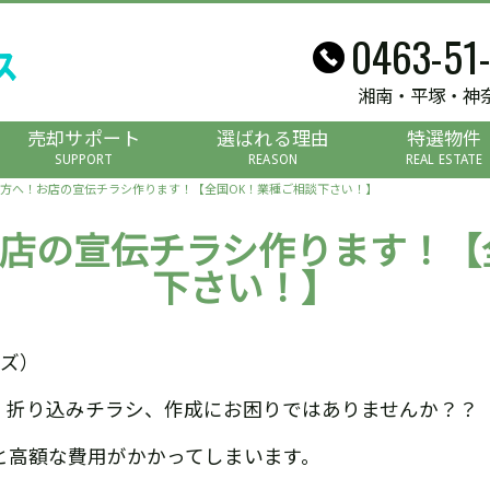
0463-51
湘南・平塚・神
売却サポート
選ばれる理由
特選物件
SUPPORT
REASON
REAL ESTATE
方へ！お店の宣伝チラシ作ります！【全国OK！業種ご相談下さい！】
店の宣伝チラシ作ります！【
下さい！】
イズ）
、折り込みチラシ、作成にお困りではありませんか？？
と高額な費用がかかってしまいます。