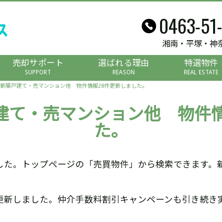
0463-51
湘南・平塚・神
売却サポート
選ばれる理由
特選物件
SUPPORT
REASON
REAL ESTATE
新築戸建て・売マンション他 物件情報28件更新しました。
建て・売マンション他 物件情
た。
した。トップページの「売買物件」から検索できます。
更新しました。仲介手数料割引キャンペーンも引き続き